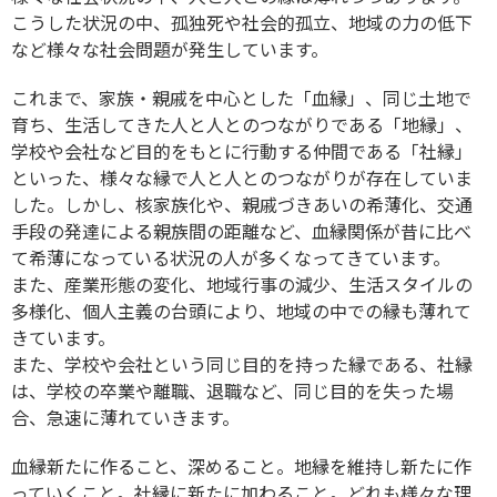
こうした状況の中、孤独死や社会的孤立、地域の力の低下
など様々な社会問題が発生しています。
これまで、家族・親戚を中心とした「血縁」、同じ土地で
育ち、生活してきた人と人とのつながりである「地縁」、
学校や会社など目的をもとに行動する仲間である「社縁」
といった、様々な縁で人と人とのつながりが存在していま
した。しかし、核家族化や、親戚づきあいの希薄化、交通
手段の発達による親族間の距離など、血縁関係が昔に比べ
て希薄になっている状況の人が多くなってきています。
また、産業形態の変化、地域行事の減少、生活スタイルの
多様化、個人主義の台頭により、地域の中での縁も薄れて
きています。
また、学校や会社という同じ目的を持った縁である、社縁
は、学校の卒業や離職、退職など、同じ目的を失った場
合、急速に薄れていきます。
血縁新たに作ること、深めること。地縁を維持し新たに作
っていくこと。社縁に新たに加わること。どれも様々な理